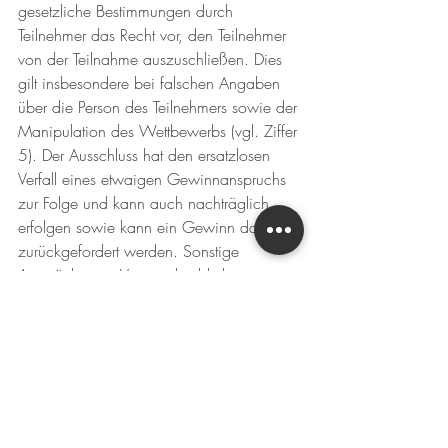
gesetzliche Bestimmungen durch 
Teilnehmer das Recht vor, den Teilnehmer 
von der Teilnahme auszuschließen. Dies 
gilt insbesondere bei falschen Angaben 
über die Person des Teilnehmers sowie der 
Manipulation des Wettbewerbs (vgl. Ziffer 
5). Der Ausschluss hat den ersatzlosen 
Verfall eines etwaigen Gewinnanspruchs 
zur Folge und kann auch nachträglich 
erfolgen sowie kann ein Gewinn dann 
zurückgefordert werden. Sonstige 
Ansprüche von Veranstalter bleiben 
ausdrücklich vorbehalten.
8. Rechte an Inhalten und Verhaltensregeln
Veranstalter ist befugt, nicht aber hierzu 
verpflichtet, die Gewinner Videos mit den 