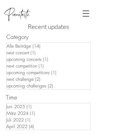
Pianotaste
Recent updates
Category
Alle Beiträge
(14)
14 Beiträge
next concert
(1)
1 Beitrag
upcoming concerts
(1)
1 Beitrag
next competition
(1)
1 Beitrag
upcoming competitions
(1)
1 Beitrag
next challenge
(2)
2 Beiträge
upcoming challenges
(2)
2 Beiträge
Time
Juni 2025
(1)
1 Beitrag
März 2024
(1)
1 Beitrag
Juli 2022
(1)
1 Beitrag
April 2022
(4)
4 Beiträge